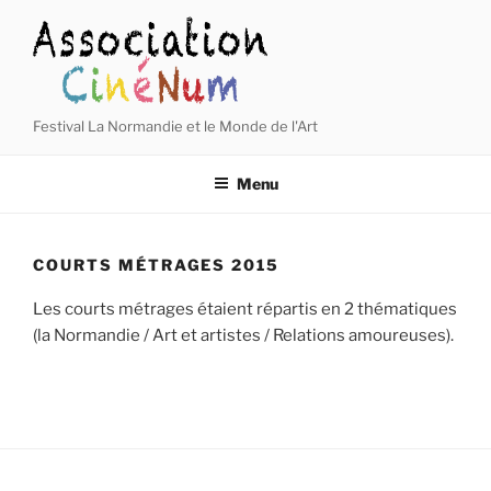
Aller
au
contenu
principal
Festival La Normandie et le Monde de l'Art
Menu
COURTS MÉTRAGES 2015
Les courts métrages étaient répartis en 2 thématiques
(la Normandie / Art et artistes / Relations amoureuses).