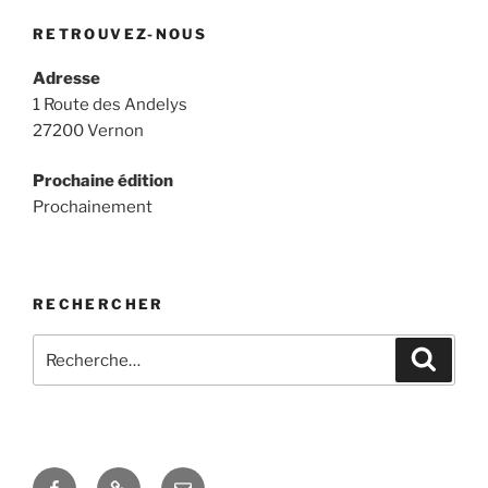
RETROUVEZ-NOUS
Adresse
1 Route des Andelys
27200 Vernon
Prochaine édition
Prochainement
RECHERCHER
Recherche
Recher
pour
:
Facebook
Twitter
E-