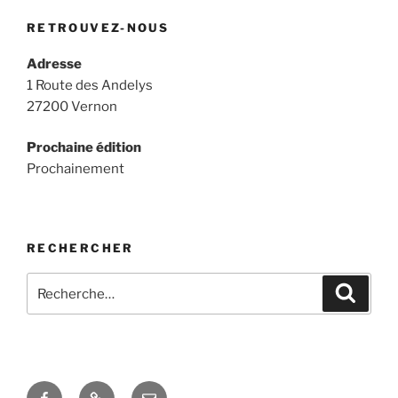
RETROUVEZ-NOUS
Adresse
1 Route des Andelys
27200 Vernon
Prochaine édition
Prochainement
RECHERCHER
Recherche
Recher
pour
:
Facebook
Twitter
E-